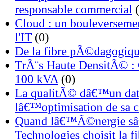
responsable commercial
(
Cloud : un bouleverseme
l'IT
(0)
De la fibre pÃ©dagogiqu
TrÃ¨s Haute DensitÃ© :
100 kVA
(0)
La qualitÃ© dâ€™un dat
lâ€™optimisation de sa
Quand lâ€™Ã©nergie sâ€
Technologies choisit la