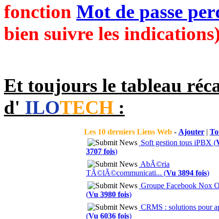
fonction
Mot de passe per
bien suivre les indications)
Et toujours le tableau récap
d'
ILO
TECH
:
Les 10 derniers Liens Web
-
Ajouter
|
To
Soft gestion tous iPBX (
3707 fois
)
AbÃ©ria
TÃ©lÃ©communicati... (
Vu 3894 fois
)
Groupe Facebook Nox
(
Vu 3980 fois
)
CRMS : solutions pour ap
(
Vu 6036 fois
)