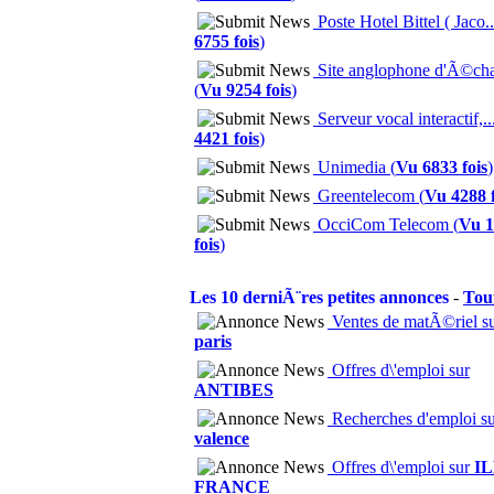
Poste Hotel Bittel ( Jaco..
6755 fois
)
Site anglophone d'Ã©cha
(
Vu 9254 fois
)
Serveur vocal interactif,...
4421 fois
)
Unimedia (
Vu 6833 fois
)
Greentelecom (
Vu 4288 f
OcciCom Telecom (
Vu 1
fois
)
Les 10 derniÃ¨res petites annonces
-
Tou
Ventes de matÃ©riel s
paris
Offres d\'emploi sur
ANTIBES
Recherches d'emploi s
valence
Offres d\'emploi sur
I
FRANCE