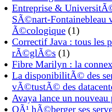
Entreprise & UniversitÃ©
SÃ©nart-Fontainebleau vi
Ã©cologique
(1)
Correctif Java : tous les
rÃ©glÃ©s
(1)
Fibre Marilyn : la conne
La disponibilitÃ© des s
vÃ©tustÃ© des datacent
Avaya lance un nouveau
OÃ¹ hÃ©berger ses serve