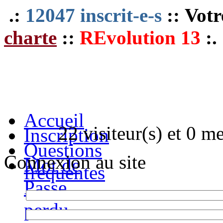
.:
12047 inscrit-e-s
:: Votr
charte
::
REvolution 13
:.
Accueil
22 visiteur(s) et 0 m
Inscription
Questions
Connexion au site
Mot de
fréquentes
Passe
perdu