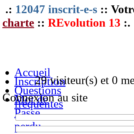
.:
12047 inscrit-e-s
:: Votr
charte
::
REvolution 13
:.
Accueil
29 visiteur(s) et 0 m
Inscription
Questions
Connexion au site
Mot de
fréquentes
Passe
perdu