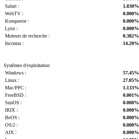
Safari :
1.830%
WebTV :
0.000%
Konqueror :
0.000%
Lynx :
0.000%
Moteurs de recherche :
0.382%
Inconnu :
14.20%
Systèmes d'exploitation
Windows :
57.45%
Linux :
27.05%
Mac/PPC :
1.133%
FreeBSD :
0.001%
SunOS :
0.000%
IRIX :
0.000%
BeOS :
0.000%
OS/2 :
0.000%
AIX :
0.000%