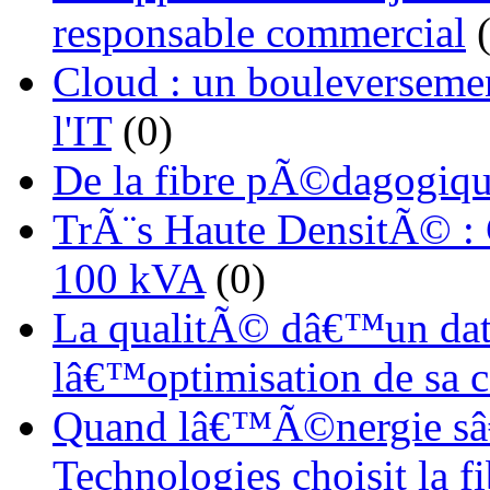
responsable commercial
(
Cloud : un bouleverseme
l'IT
(0)
De la fibre pÃ©dagogiqu
TrÃ¨s Haute DensitÃ© :
100 kVA
(0)
La qualitÃ© dâ€™un dat
lâ€™optimisation de sa
Quand lâ€™Ã©nergie sâ€
Technologies choisit la