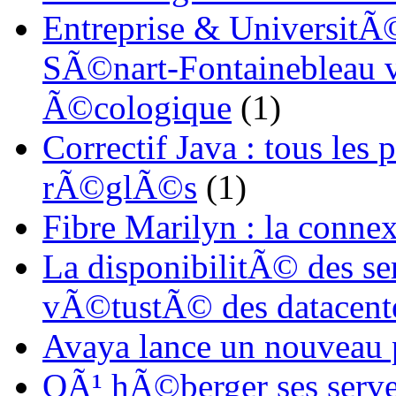
Entreprise & UniversitÃ©
SÃ©nart-Fontainebleau vi
Ã©cologique
(1)
Correctif Java : tous les
rÃ©glÃ©s
(1)
Fibre Marilyn : la conne
La disponibilitÃ© des s
vÃ©tustÃ© des datacent
Avaya lance un nouveau
OÃ¹ hÃ©berger ses serve