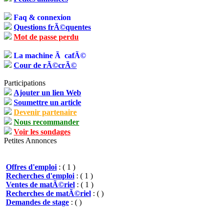
Faq & connexion
Questions frÃ©quentes
Mot de passe perdu
La machine Ã cafÃ©
Cour de rÃ©crÃ©
Participations
Ajouter un lien Web
Soumettre un article
Devenir partenaire
Nous recommander
Voir les sondages
Petites Annonces
Offres d'emploi
: ( 1 )
Recherches d'emploi
: ( 1 )
Ventes de matÃ©riel
: ( 1 )
Recherches de matÃ©riel
: ( )
Demandes de stage
: ( )