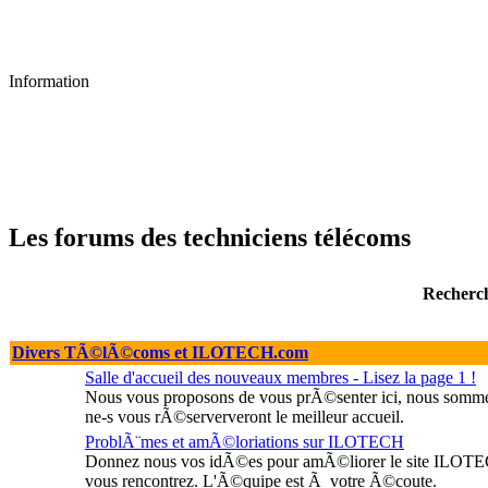
Information
Les forums des techniciens télécoms
Recherc
Divers TÃ©lÃ©coms et ILOTECH.com
Salle d'accueil des nouveaux membres - Lisez la page 1 !
Nous vous proposons de vous prÃ©senter ici, nous sommes 
ne-s vous rÃ©serververont le meilleur accueil.
ProblÃ¨mes et amÃ©loriations sur ILOTECH
Donnez nous vos idÃ©es pour amÃ©liorer le site ILOTE
vous rencontrez. L'Ã©quipe est Ã votre Ã©coute.