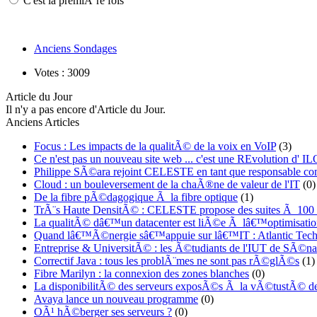
C'est la premiÃ¨re fois
Anciens Sondages
Votes : 3009
Article du Jour
Il n'y a pas encore d'Article du Jour.
Anciens Articles
Focus : Les impacts de la qualitÃ© de la voix en VoIP
(3)
Ce n'est pas un nouveau site web ... c'est une REvolution d
Philippe SÃ©ara rejoint CELESTE en tant que responsable co
Cloud : un bouleversement de la chaÃ®ne de valeur de l'IT
(0)
De la fibre pÃ©dagogique Ã la fibre optique
(1)
TrÃ¨s Haute DensitÃ© : CELESTE propose des suites Ã 100
La qualitÃ© dâ€™un datacenter est liÃ©e Ã lâ€™optimisatio
Quand lâ€™Ã©nergie sâ€™appuie sur lâ€™IT : Atlantic Techn
Entreprise & UniversitÃ© : les Ã©tudiants de l'IUT de SÃ©nar
Correctif Java : tous les problÃ¨mes ne sont pas rÃ©glÃ©s
(1)
Fibre Marilyn : la connexion des zones blanches
(0)
La disponibilitÃ© des serveurs exposÃ©s Ã la vÃ©tustÃ© de
Avaya lance un nouveau programme
(0)
OÃ¹ hÃ©berger ses serveurs ?
(0)