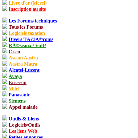
Livre d'or (Merci)
Inscription au site
Les Forums techniques
Tous les Forums
Logiciels taxation
Divers TÃ©lÃ©coms
RÃ©seaux / VoIP
Cisco
Ascom Aastra
Aastra Matra
Alcatel-Lucent
Avaya
Ericsson
Mitel
Panasonic
Siemens
Appel malade
Outils & Liens
Logiciels/Outils
Les liens Web
Petites annonces