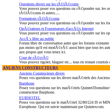
Questions divers sur les tÃ©lÃ©coms
Vous pouvez poser vos questions ou rÃ©pondre sur, les orga
tÃ©lÃ©coms et autres.....
Formations tÃ©lÃ©coms
Vous pouvez poser vos questions ou rÃ©pondre sur les 
OpÃ©rateurs et Fournisseurs d'accÃ©s Internet
Vous pouvez poser vos questions ou rÃ©pondre sur les
AccÃ¨s libre au public
Forum libre de conversation autre que les forums existant
pas moins qu'il est modÃ©rÃ© aussi bien que tous les autr
aux propos que vous tenez ici.
Cour de rÃ©crÃ©
Vous pouvez rigoler, blaguer etc... tous en restant courtois e
ANCIENS CONSTRUCTEURS
Anciens Constructeurs divers
Posez vos questions sur les divers matÃ©riels des Anciens
Barphone
Posez vos questions sur les matÃ©riels Quintet/Domoline
constructeur Barphone.
EURHOTEL
Posez vos questions sur le matÃ©riel 32/80/224 IS et MINI
Europhone. Qui est suivie maintenant par Quintexcom.