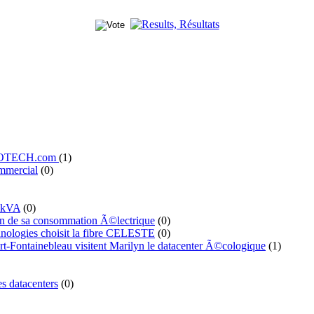
' ILOTECH.com
(1)
mmercial
(0)
 kVA
(0)
n de sa consommation Ã©lectrique
(0)
ologies choisit la fibre CELESTE
(0)
t-Fontainebleau visitent Marilyn le datacenter Ã©cologique
(1)
s datacenters
(0)