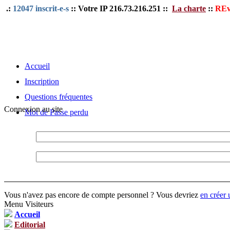
.:
12047 inscrit-e-s
:: Votre IP 216.73.216.251 ::
La charte
::
REv
Accueil
Inscription
Questions fréquentes
Connexion au site
Mot de Passe perdu
Vous n'avez pas encore de compte personnel ? Vous devriez
en créer 
Menu Visiteurs
Accueil
Editorial