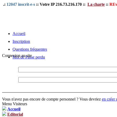
.:
12047 inscrit-e-s
:: Votre IP 216.73.216.170 ::
La charte
::
REv
Accueil
Inscription
Questions fréquentes
Connexion au site
Mot de Passe perdu
Vous n'avez pas encore de compte personnel ? Vous devriez
en créer 
Menu Visiteurs
Accueil
Editorial