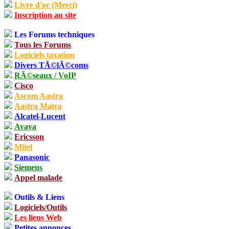
Livre d'or (Merci)
Inscription au site
Les Forums techniques
Tous les Forums
Logiciels taxation
Divers TÃ©lÃ©coms
RÃ©seaux / VoIP
Cisco
Ascom Aastra
Aastra Matra
Alcatel-Lucent
Avaya
Ericsson
Mitel
Panasonic
Siemens
Appel malade
Outils & Liens
Logiciels/Outils
Les liens Web
Petites annonces