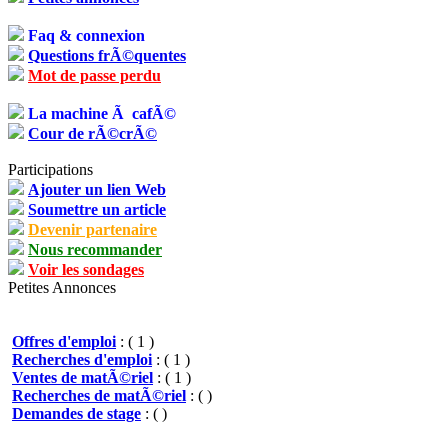
Faq & connexion
Questions frÃ©quentes
Mot de passe perdu
La machine Ã cafÃ©
Cour de rÃ©crÃ©
Participations
Ajouter un lien Web
Soumettre un article
Devenir partenaire
Nous recommander
Voir les sondages
Petites Annonces
Offres d'emploi
: ( 1 )
Recherches d'emploi
: ( 1 )
Ventes de matÃ©riel
: ( 1 )
Recherches de matÃ©riel
: ( )
Demandes de stage
: ( )