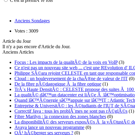
C'est la premiÃ¨re fois
Anciens Sondages
Votes : 3009
Article du Jour
Il n'y a pas encore d'Article du Jour.
Anciens Articles
Focus : Les impacts de la qualitÃ© de la voix en VoIP
(3)
Ce n'est pas un nouveau site web ... c'est une REvolution d
Philippe SÃ©ara rejoint CELESTE en tant que responsable co
Cloud : un bouleversement de la chaÃ®ne de valeur de l'IT
(0)
De la fibre pÃ©dagogique Ã la fibre optique
(1)
TrÃ¨s Haute DensitÃ© : CELESTE propose des suites Ã 100
La qualitÃ© dâ€™un datacenter est liÃ©e Ã lâ€™optimisatio
Quand lâ€™Ã©nergie sâ€™appuie sur lâ€™IT : Atlantic Techn
Entreprise & UniversitÃ© : les Ã©tudiants de l'IUT de SÃ©nar
Correctif Java : tous les problÃ¨mes ne sont pas rÃ©glÃ©s
(1)
Fibre Marilyn : la connexion des zones blanches
(0)
La disponibilitÃ© des serveurs exposÃ©s Ã la vÃ©tustÃ© de
Avaya lance un nouveau programme
(0)
OÃ¹ hÃ©berger ses serveurs ?
(0)