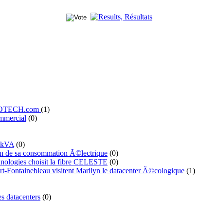
' ILOTECH.com
(1)
mmercial
(0)
 kVA
(0)
n de sa consommation Ã©lectrique
(0)
ologies choisit la fibre CELESTE
(0)
t-Fontainebleau visitent Marilyn le datacenter Ã©cologique
(1)
s datacenters
(0)