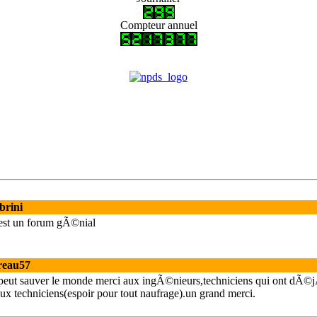
Compteur annuel
brini
est un forum gÃ©nial
reau57
de peut sauver le monde merci aux ingÃ©nieurs,techniciens qui ont dÃ©
ux techniciens(espoir pour tout naufrage).un grand merci.