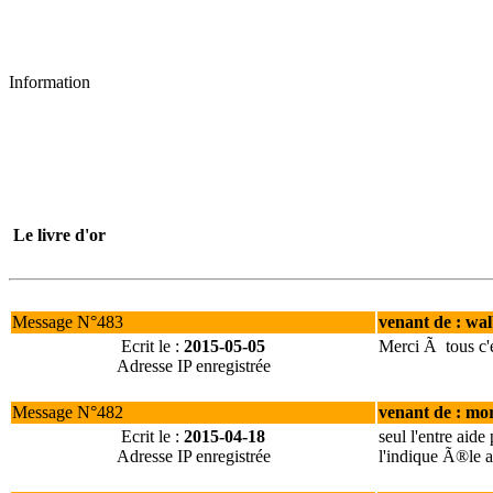
Information
Le livre d'or
Message N°483
venant de : wal
Ecrit le :
2015-05-05
Merci Ã tous c'
Adresse IP enregistrée
Message N°482
venant de : mo
Ecrit le :
2015-04-18
seul l'entre ai
Adresse IP enregistrée
l'indique Ã®le a