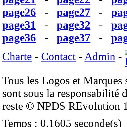
page26
-
page27
-
pa
page31
-
page32
-
pa
page36
-
page37
-
pa
Charte
-
Contact
-
Admin
-
Tous les Logos et Marques 
sont sous la responsabilité d
reste © NPDS REvolution 
Temps : 0.1605 seconde(s)