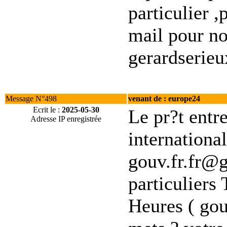
particulier ,
mail pour no
gerardseri
Message N°498
venant de : europe24
Ecrit le :
2025-05-30
Le pr?t entre
Adresse IP enregistrée
international
gouv.fr.fr@g
particuliers 
Heures ( gou