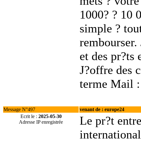
mets ? votre 
1000? ? 10 0
simple ? tou
rembourser. 
et des pr?ts 
J?offre des 
terme Mail 
Message N°497
venant de : europe24
Ecrit le :
2025-05-30
Le pr?t entre
Adresse IP enregistrée
international