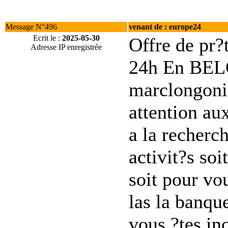
Message N°496
venant de : europe24
Ecrit le :
2025-05-30
Offre de pr?t
Adresse IP enregistrée
24h En BELG
marclongoni
attention aux
a la recherch
activit?s soi
soit pour vo
las la banqu
vous ?tes in