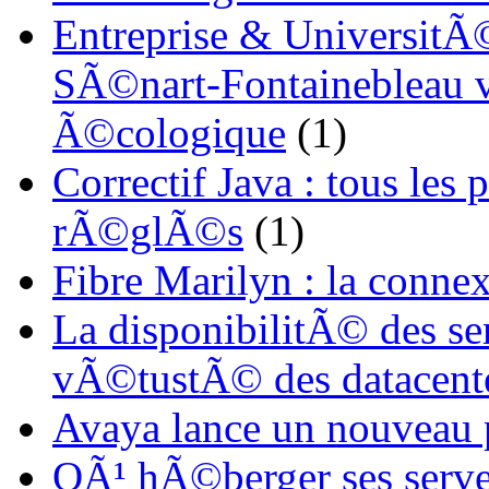
Entreprise & UniversitÃ©
SÃ©nart-Fontainebleau vi
Ã©cologique
(1)
Correctif Java : tous les
rÃ©glÃ©s
(1)
Fibre Marilyn : la conne
La disponibilitÃ© des s
vÃ©tustÃ© des datacent
Avaya lance un nouveau
OÃ¹ hÃ©berger ses serve