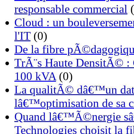
responsable commercial
(
Cloud : un bouleverseme
l'IT
(0)
De la fibre pÃ©dagogiqu
TrÃ¨s Haute DensitÃ© :
100 kVA
(0)
La qualitÃ© dâ€™un dat
lâ€™optimisation de sa
Quand lâ€™Ã©nergie sâ€
Technologies choisit la