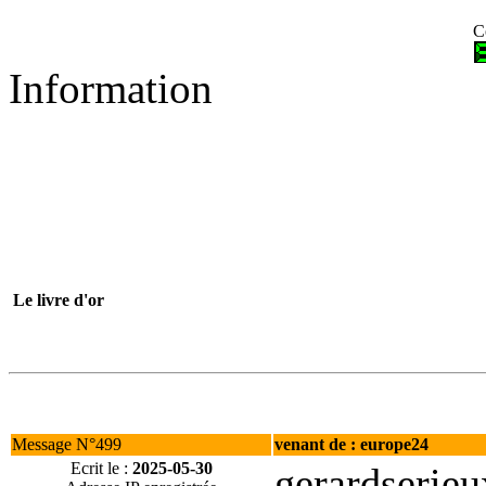
C
Information
Le livre d'or
Message N°499
venant de : europe24
Ecrit le :
2025-05-30
gerardserie