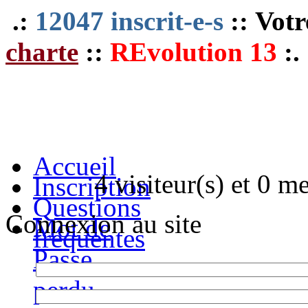
.:
12047 inscrit-e-s
:: Votr
charte
::
REvolution 13
:.
Accueil
4 visiteur(s) et 0 m
Inscription
Questions
Connexion au site
Mot de
fréquentes
Passe
perdu