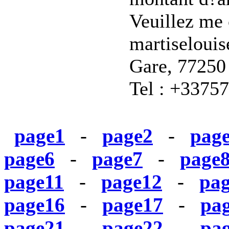
Veuillez me 
martiseloui
Gare, 77250
Tel : +3375
page1
-
page2
-
pag
page6
-
page7
-
page
page11
-
page12
-
pa
page16
-
page17
-
pa
page21
-
page22
-
pa