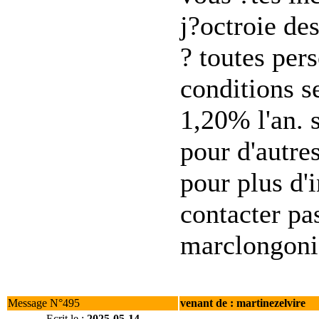
j?octroie de
? toutes per
conditions se
1,20% l'an. 
pour d'autre
pour plus d'
contacter pa
marclongon
Message N°495
venant de : martinezelvire
Ecrit le :
2025-05-14