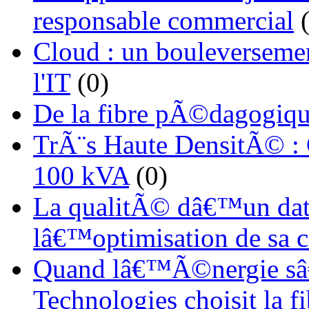
responsable commercial
(
Cloud : un bouleverseme
l'IT
(0)
De la fibre pÃ©dagogiqu
TrÃ¨s Haute DensitÃ© :
100 kVA
(0)
La qualitÃ© dâ€™un dat
lâ€™optimisation de sa
Quand lâ€™Ã©nergie sâ€
Technologies choisit la