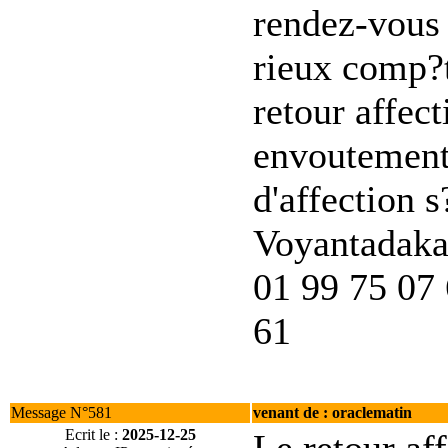
rendez-vous 
rieux comp?t
retour affec
envoutement
d'affection 
Voyantadaka
01 99 75 07
61
Message N°581
venant de : oraclematin
Ecrit le :
2025-12-25