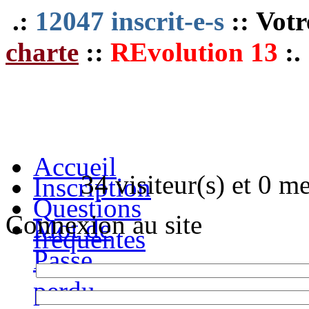
.:
12047 inscrit-e-s
:: Votr
charte
::
REvolution 13
:.
Accueil
34 visiteur(s) et 0 m
Inscription
Questions
Connexion au site
Mot de
fréquentes
Passe
perdu