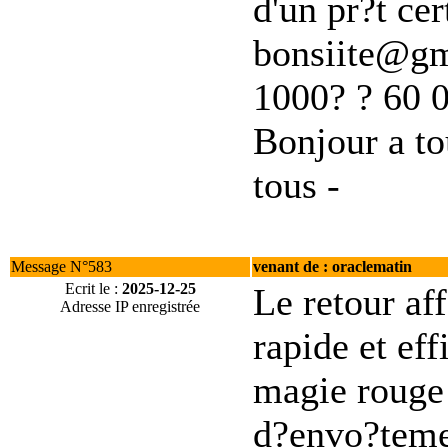
d'un pr?t cer
bonsiite@gm
1000? ? 60 0
Bonjour a to
tous -
Message N°583
venant de : oraclematin
Ecrit le :
2025-12-25
Le retour aff
Adresse IP enregistrée
rapide et ef
magie rouge 
d?envo?teme