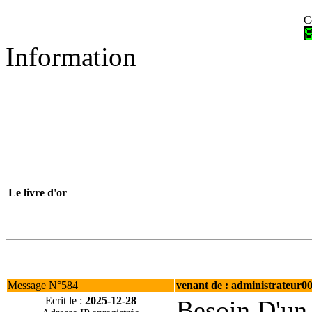
C
Information
Le livre d'or
Message N°584
venant de : administrateur0
Ecrit le :
2025-12-28
Besoin D'un 