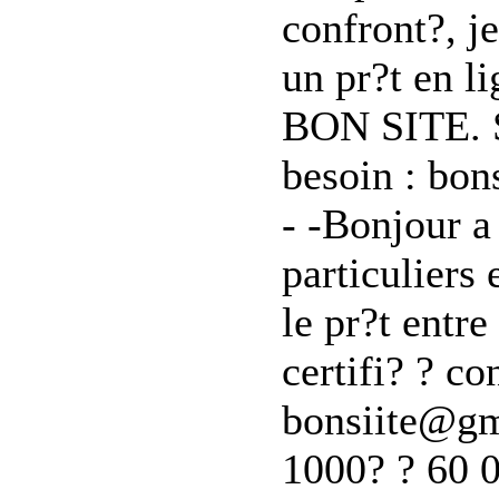
confront?, j
un pr?t en li
BON SITE. S
besoin : bo
- -Bonjour a 
particulier
le pr?t entre
certifi? ? co
bonsiite@gm
1000? ? 60 0