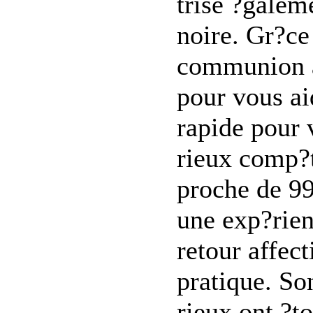
trise ?galem
noire. Gr?ce 
communion av
pour vous ai
rapide pour
rieux comp?t
proche de 99
une exp?rien
retour affect
pratique. So
rieux ont ?t