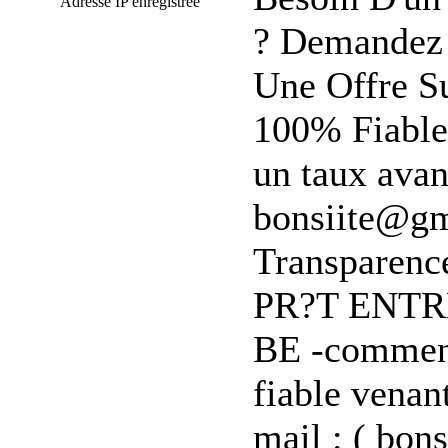
Adresse IP enregistrée
? Demandez 
Une Offre S
100% Fiable
un taux avan
bonsiite@gm
Transparenc
PR?T ENTR
BE -comment 
fiable venant
mail : ( bon