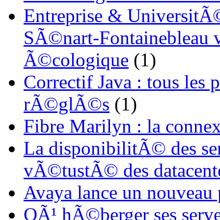
Entreprise & UniversitÃ©
SÃ©nart-Fontainebleau vi
Ã©cologique
(1)
Correctif Java : tous les
rÃ©glÃ©s
(1)
Fibre Marilyn : la conne
La disponibilitÃ© des s
vÃ©tustÃ© des datacent
Avaya lance un nouveau
OÃ¹ hÃ©berger ses serve