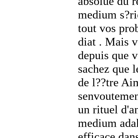
absolue du r
medium s?ri
tout vos pro
diat . Mais 
depuis que v
sachez que le
de l??tre Aim
senvoutement
un rituel d'
medium adaka
efficace dans