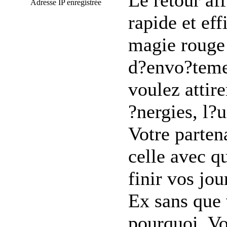
Le retour aff
Adresse IP enregistrée
rapide et ef
magie rouge 
d?envo?teme
voulez attir
?nergies, l?u
Votre parten
celle avec q
finir vos jo
Ex sans que
pourquoi. Vo