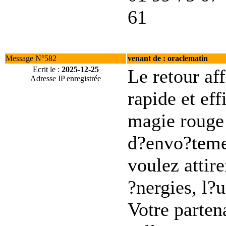
61
Message N°582
venant de : oraclematin
Ecrit le :
2025-12-25
Le retour aff
Adresse IP enregistrée
rapide et ef
magie rouge 
d?envo?teme
voulez attir
?nergies, l?u
Votre parten